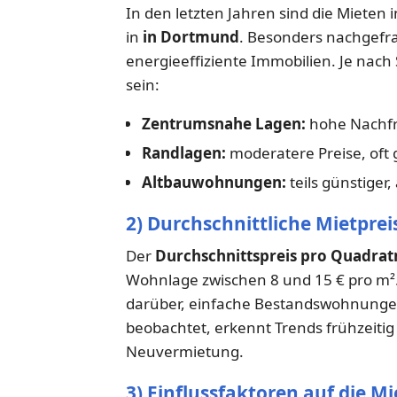
In den letzten Jahren sind die Mieten 
in
in Dortmund
. Besonders nachgefr
energieeffiziente Immobilien. Je nach 
sein:
Zentrumsnahe Lagen:
hohe Nachfra
Randlagen:
moderatere Preise, oft
Altbauwohnungen:
teils günstiger
2) Durchschnittliche Mietprei
Der
Durchschnittspreis pro Quadra
Wohnlage zwischen 8 und 15 € pro m²
darüber, einfache Bestandswohnunge
beobachtet, erkennt Trends frühzeiti
Neuvermietung.
3) Einflussfaktoren auf die M