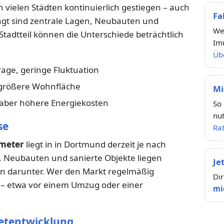
in vielen Städten kontinuierlich gestiegen – auch
Fa
agt sind zentrale Lagen, Neubauten und
We
Stadtteil können die Unterschiede beträchtlich
Im
Übe
ge, geringe Fluktuation
 größere Wohnfläche
Mi
, aber höhere Energiekosten
So 
nut
se
Ra
tmeter
liegt in in Dortmund derzeit je nach
. Neubauten und sanierte Objekte liegen
Je
n darunter. Wer den Markt regelmäßig
Dir
g – etwa vor einem Umzug oder einer
mi
ietentwicklung