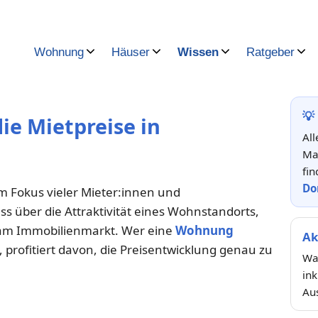
Wohnung
Häuser
Wissen
Ratgeber
💡
ie Mietpreise in
All
Ma
fin
Do
m Fokus vieler Mieter:innen und
s über die Attraktivität eines Wohnstandorts,
 am Immobilienmarkt. Wer eine
Wohnung
Ak
profitiert davon, die Preisentwicklung genau zu
Was
ink
Au