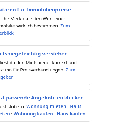
ktoren für Immobilienpreise
lche Merkmale den Wert einer
mobilie wirklich bestimmen.
Zum
rblick
etspiegel richtig verstehen
liest du den Mietspiegel korrekt und
zt ihn für Preisverhandlungen.
Zum
tgeber
tzt passende Angebote entdecken
ekt stöbern:
Wohnung mieten
·
Haus
eten
·
Wohnung kaufen
·
Haus kaufen