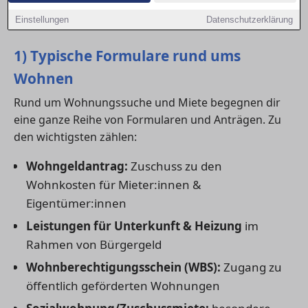
Anträgen und im Kontakt mit Ämtern unterstützen –
Einstellungen
Datenschutzerklärung
damit dein Antrag nicht an Formalitäten scheitert.
1) Typische Formulare rund ums
Wohnen
Rund um Wohnungssuche und Miete begegnen dir
eine ganze Reihe von Formularen und Anträgen. Zu
den wichtigsten zählen:
Wohngeldantrag:
Zuschuss zu den
Wohnkosten für Mieter:innen &
Eigentümer:innen
Leistungen für Unterkunft & Heizung
im
Rahmen von Bürgergeld
Wohnberechtigungsschein (WBS):
Zugang zu
öffentlich geförderten Wohnungen