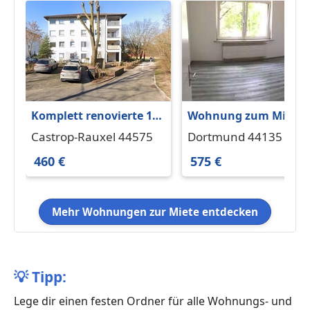
Komplett renovierte 1-
Wohnung zum Miete
Zimmer-Wohnung
in Dortmund 575 € 70
Castrop-Rauxel 44575
Dortmund 44135
m²
460 €
575 €
Mehr Wohnungen zur Miete entdecken
💡
Tipp:
Lege dir einen festen Ordner für alle Wohnungs- und